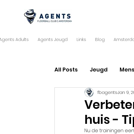
Agents Adults
Agents Jeugd
Links
Blog
Amsterd
All Posts
Jeugd
Men
fbagents
Jan 9, 2
Verbeter
huis - T
Nu de trainingen een