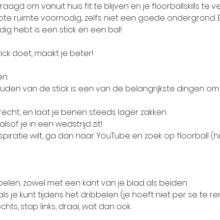
raagd om vanuit huis fit te blijven en je floorballskills te 
te ruimte voornodig, zelfs niet een goede ondergrond. Ee
dig hebt is een stick en een bal!
tick doet, maakt je beter!
n: 
den van de stick is een van de belangrijkste dingen om j
recht, en laat je benen steeds lager zakken
 alsof je in een wedstrijd zit!
inspiratie wilt, ga dan naar YouTube en zoek op floorball (high
dribbelen, zowel met een kant van je blad als beiden.
hts, stap links, draai, wat dan ook.