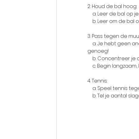
2. Houd de bal hoog:
    a. Leer de bal op 
    b. Leer om de b
3. Pass tegen de muu
    a. Je hebt geen andere speler nodig om het passen te oefenen, alleen een muur is 
genoeg!
    b. Concentreer 
    c. Begin langzaa
4. Tennis:
    a. Speel tennis 
    b. Tel je aantal