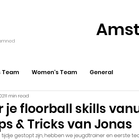
Amst
amned
s Team
Women's Team
General
021
1 min read
 je floorball skills vanu
ips & Tricks van Jonas
 tijdje gestopt zijn, hebben we jeugdtrainer en eerste t