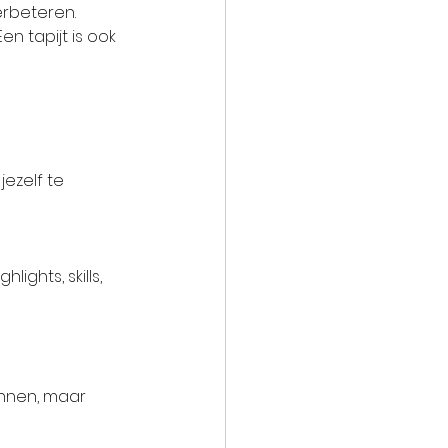
verbeteren.
n tapijt is ook 
ezelf te 
lights, skills, 