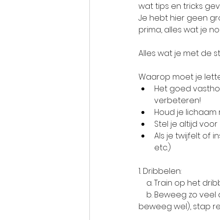
wat tips en tricks gev
Je hebt hier geen gro
prima, alles wat je no
Alles wat je met de s
Waarop moet je lette
Het goed vasthou
verbeteren!
Houd je lichaam 
Stel je altijd voor
Als je twijfelt of 
etc.)
1. Dribbelen: 
    a. Train op het 
    b. Beweeg zo veel als je kunt tijdens het dribbelen (je hoeft niet per se te rennen, maar 
beweeg wel), stap rec