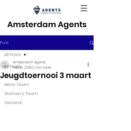
Amsterdam Agents
Post
All Posts
Amsterdam Agents
All Posts
Feb 19, 2019
2 min read
Jeugdtoernooi 3 maart
Jeugd
Mens Team
Women's Team
General